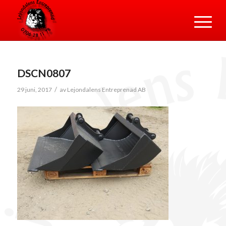
DSCN0807
/
29 juni, 2017
av
Lejondalens Entreprenad AB