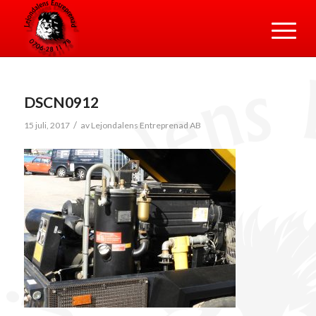
DSCN0912
/
15 juli, 2017
av
Lejondalens Entreprenad AB