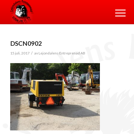
DSCN0902
/
15 juli, 2017
av
Lejondalens Entreprenad AB