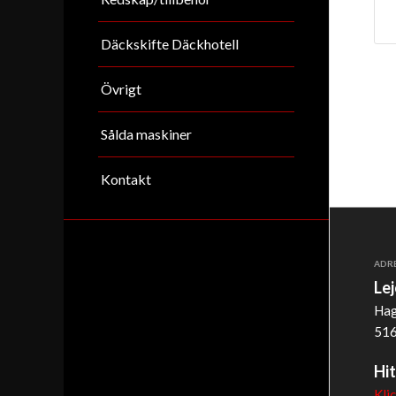
Däckskifte Däckhotell
Övrigt
Sålda maskiner
Kontakt
ADR
Le
Hag
516
Hit
Kli