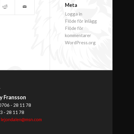
Meta
Logga in
Flöde för inlägg
Flöde för
kommentarer
WordPress.org
T
 Fransson
0706 - 28 11 78
3 - 28 11 78
:
lejondalen@msn.com