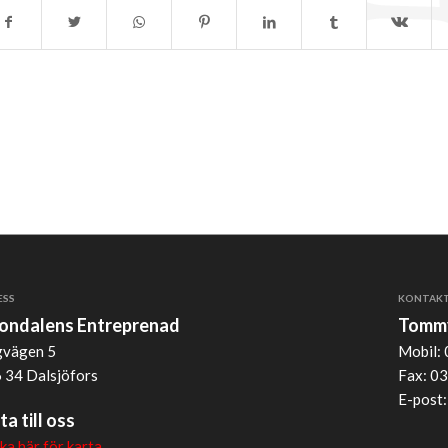
ESS
KONTAK
jondalens Entreprenad
Tommy
vägen 5
Mobil: 
 34 Dalsjöfors
Fax: 03
E-post
ta till oss
cka här för karta