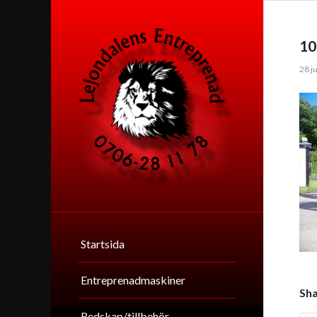
10
28 ju
Startsida
Entreprenadmaskiner
Sha
Redskap/tillbehör