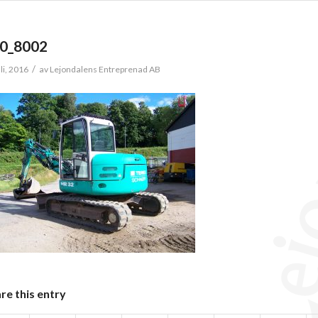
0_8002
/
li, 2016
av
Lejondalens Entreprenad AB
re this entry