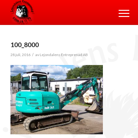
100_8000
/
28 juli, 2016
av
Lejondalens Entreprenad AB