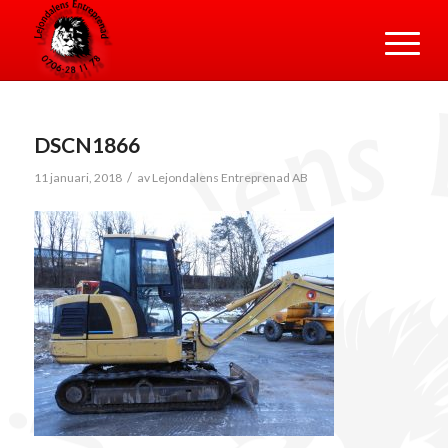
DSCN1866
/
11 januari, 2018
av
Lejondalens Entreprenad AB