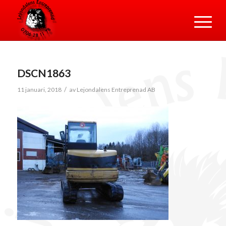
DSCN1863
/
11 januari, 2018
av
Lejondalens Entreprenad AB