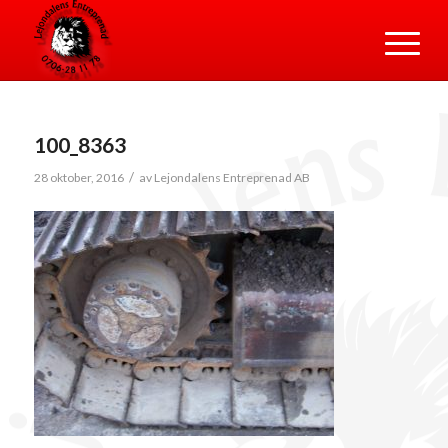
100_8363
/
28 oktober, 2016
av
Lejondalens Entreprenad AB