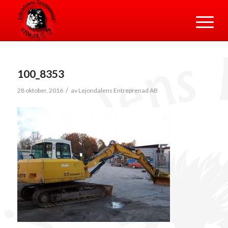
100_8353
/
28 oktober, 2016
av
Lejondalens Entreprenad AB