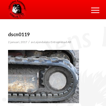
dscn0119
/
2 januari, 2017
av
Lejondalens Entreprenad AB