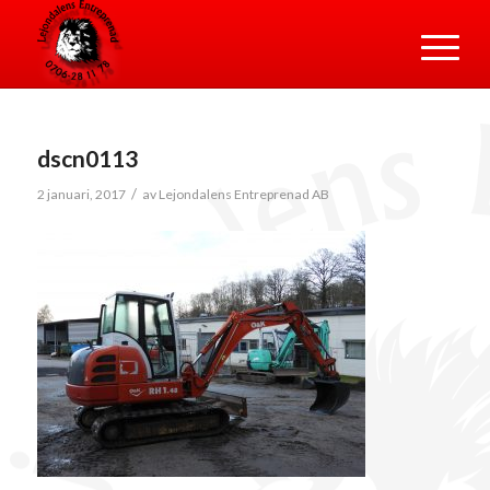
dscn0113
/
2 januari, 2017
av
Lejondalens Entreprenad AB