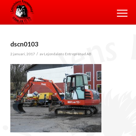
dscn0103
/
2 januari, 2017
av
Lejondalens Entreprenad AB