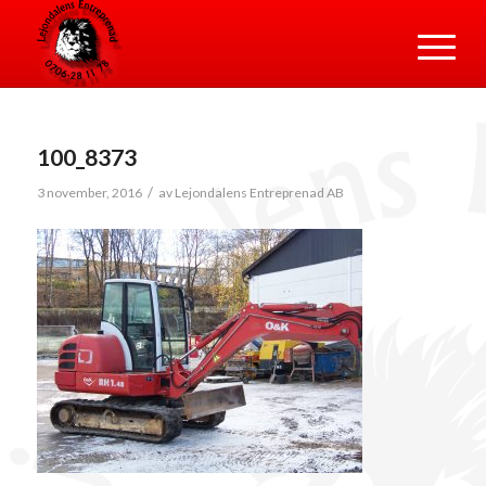
100_8373
/
3 november, 2016
av
Lejondalens Entreprenad AB