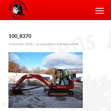
100_8370
/
3 november, 2016
av
Lejondalens Entreprenad AB