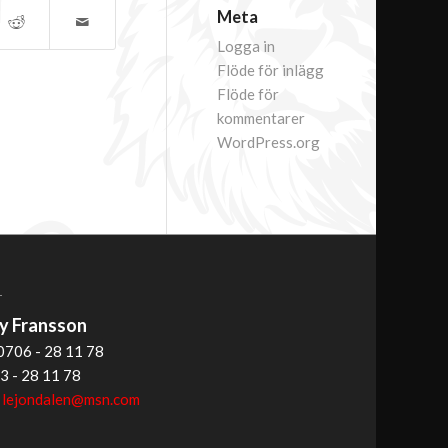
Meta
Logga in
Flöde för inlägg
Flöde för
kommentarer
WordPress.org
T
 Fransson
0706 - 28 11 78
3 - 28 11 78
:
lejondalen@msn.com