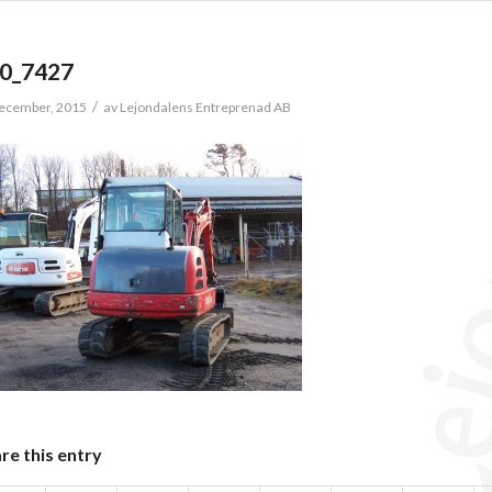
0_7427
/
ecember, 2015
av
Lejondalens Entreprenad AB
re this entry