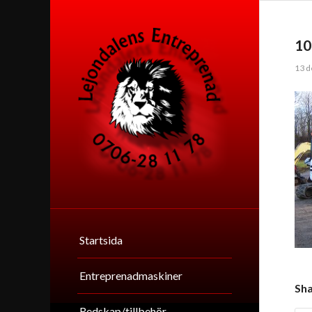
10
13 d
Startsida
Entreprenadmaskiner
Sha
Redskap/tillbehör