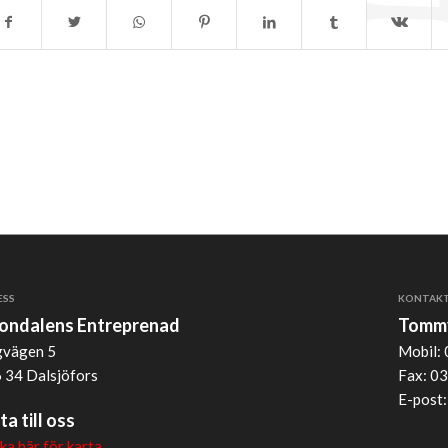
ESS
KONTAK
jondalens Entreprenad
Tommy
vägen 5
Mobil: 
 34 Dalsjöfors
Fax: 03
E-post
ta till oss
cka här för karta