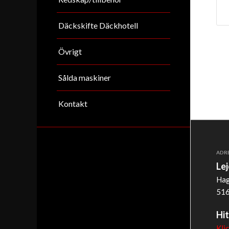
Däckskifte Däckhotell
Övrigt
Sålda maskiner
Kontakt
ADR
Le
Hag
516
Hit
Kli