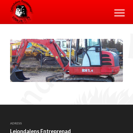
ADRESS
Lejondalens Entreprenad