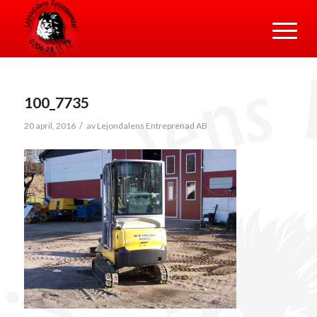
100_7735
/
20 april, 2016
av
Lejondalens Entreprenad AB