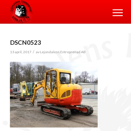
DSCN0523
/
13 april, 2017
av
Lejondalens Entreprenad AB