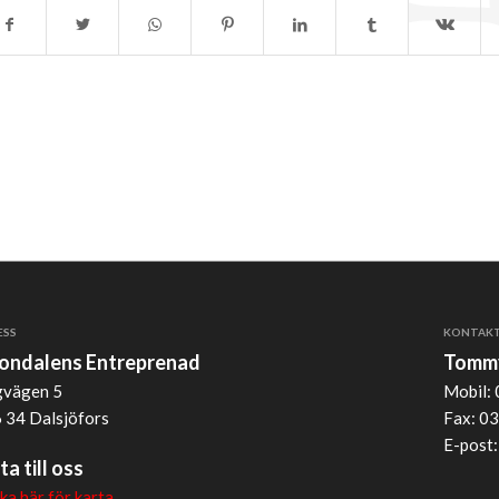
ESS
KONTAK
jondalens Entreprenad
Tommy
vägen 5
Mobil: 
 34 Dalsjöfors
Fax: 03
E-post
ta till oss
cka här för karta