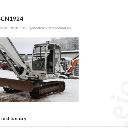
SCN1924
/
anuari, 2018
av
Lejondalens Entreprenad AB
re this entry