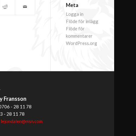
Meta
Logga in
Flöde för inlägg
Flöde för
kommentarer
WordPress.org
T
 Fransson
0706 - 28 11 78
3 - 28 11 78
:
lejondalen@msn.com