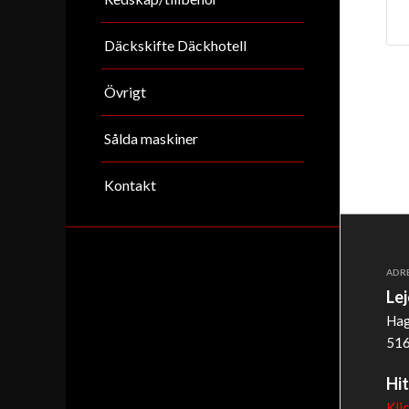
Däckskifte Däckhotell
Övrigt
Sålda maskiner
Kontakt
ADR
Le
Hag
516
Hit
Kli