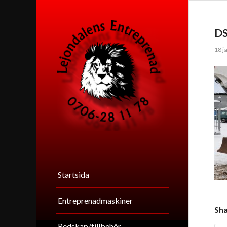
D
18 j
Startsida
Entreprenadmaskiner
Sha
Redskap/tillbehör