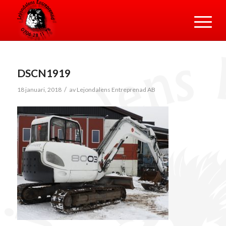
DSCN1919
/
18 januari, 2018
av
Lejondalens Entreprenad AB