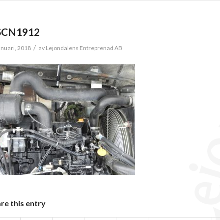
SCN1912
/
anuari, 2018
av
Lejondalens Entreprenad AB
re this entry