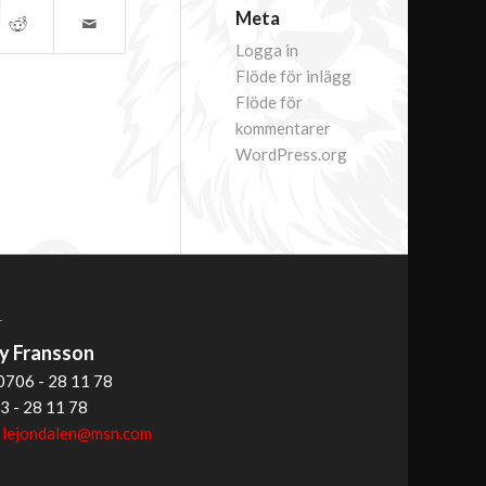
Meta
Logga in
Flöde för inlägg
Flöde för
kommentarer
WordPress.org
T
 Fransson
0706 - 28 11 78
3 - 28 11 78
:
lejondalen@msn.com