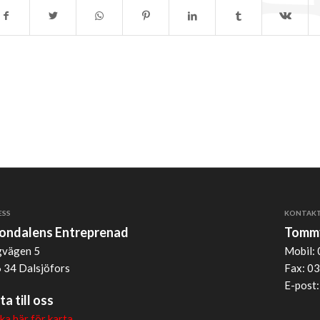
ESS
KONTAK
jondalens Entreprenad
Tommy
vägen 5
Mobil: 
 34 Dalsjöfors
Fax: 03
E-post
ta till oss
cka här för karta