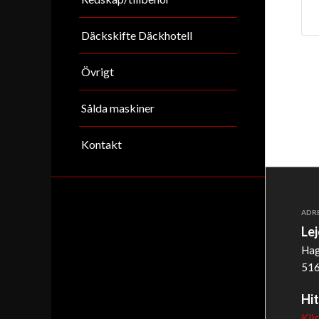
Däckskifte Däckhotell
Övrigt
Sålda maskiner
Kontakt
ADR
Le
Hag
516
Hit
Kli