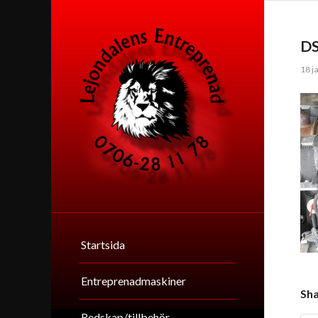
D
18 j
Startsida
Entreprenadmaskiner
Sha
Redskap/tillbehör