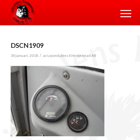
DSCN1909
/
30 januari, 2018
av
Lejondalens Entreprenad AB