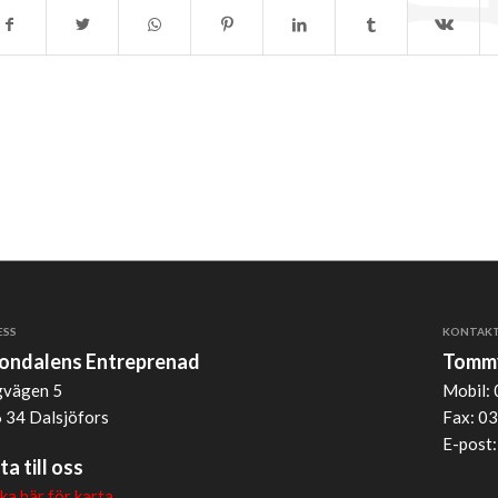
ESS
KONTAK
jondalens Entreprenad
Tommy
vägen 5
Mobil: 
 34 Dalsjöfors
Fax: 03
E-post
ta till oss
cka här för karta