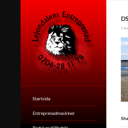
D
1 au
Startsida
Entreprenadmaskiner
Sha
Redskap/tillbehör