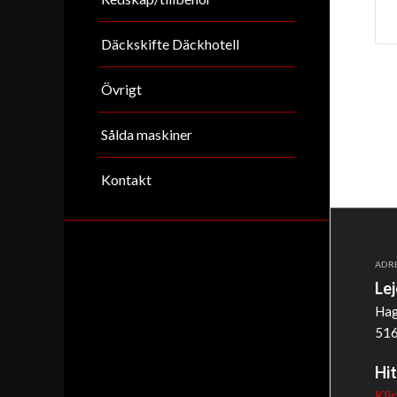
Däckskifte Däckhotell
Övrigt
Sålda maskiner
Kontakt
ADR
Le
Hag
516
Hit
Kli