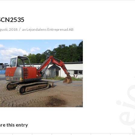
SCN2535
/
gusti, 2018
av
Lejondalens Entreprenad AB
re this entry