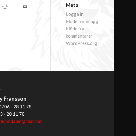
Meta
Logga in
Flöde för inlägg
Flöde för
kommentarer
WordPress.org
T
 Fransson
0706 - 28 11 78
3 - 28 11 78
:
lejondalen@msn.com