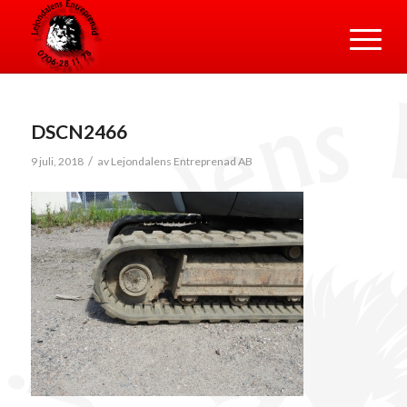
DSCN2466
/
9 juli, 2018
av
Lejondalens Entreprenad AB