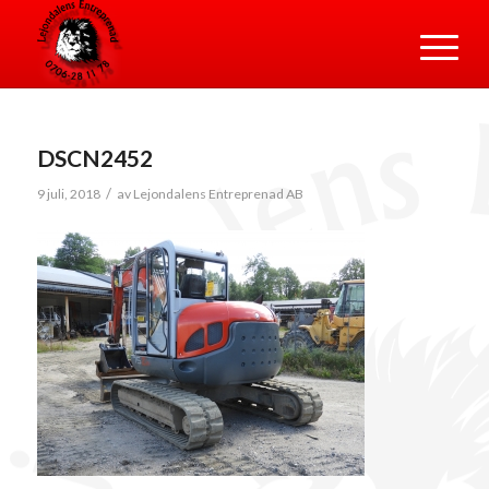
DSCN2452
/
9 juli, 2018
av
Lejondalens Entreprenad AB