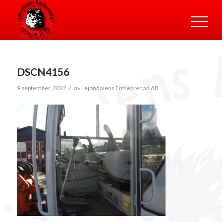
DSCN4156
/
9 september, 2022
av
Lejondalens Entreprenad AB