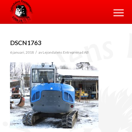
DSCN1763
/
6 januari, 2018
av
Lejondalens Entreprenad AB