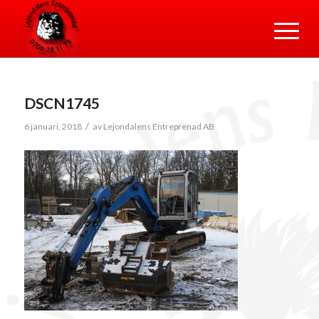
DSCN1745
/
6 januari, 2018
av
Lejondalens Entreprenad AB