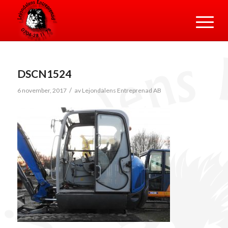
DSCN1524
/
6 november, 2017
av
Lejondalens Entreprenad AB