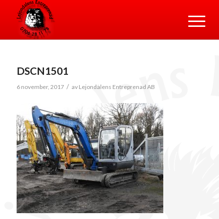
DSCN1501
/
6 november, 2017
av
Lejondalens Entreprenad AB