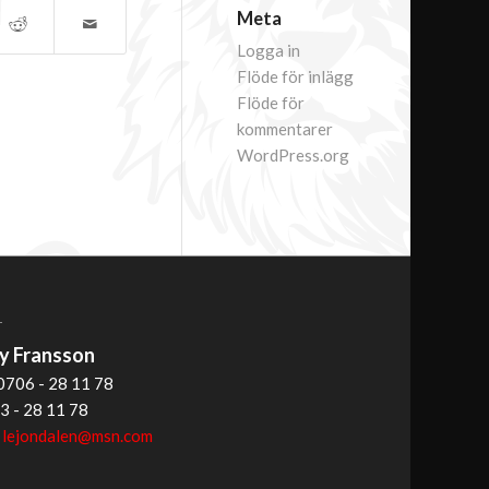
Meta
Logga in
Flöde för inlägg
Flöde för
kommentarer
WordPress.org
T
 Fransson
0706 - 28 11 78
3 - 28 11 78
:
lejondalen@msn.com