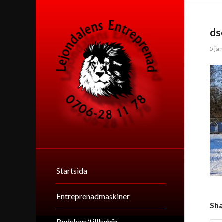
ds
5 ja
Startsida
Entreprenadmaskiner
Sha
Redskap/tillbehör