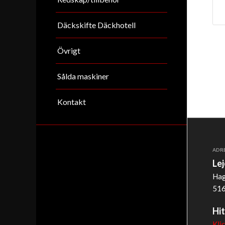
Däckskifte Däckhotell
Övrigt
Sålda maskiner
Kontakt
ADR
Le
Hag
516
Hit
Kli