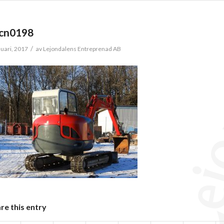
cn0198
/
nuari, 2017
av
Lejondalens Entreprenad AB
re this entry