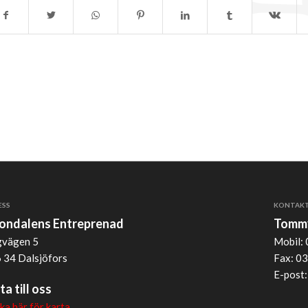
ESS
KONTAK
jondalens Entreprenad
Tommy
vägen 5
Mobil: 
 34 Dalsjöfors
Fax: 03
E-post
ta till oss
cka här för karta