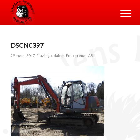
DSCN0397
/
29 mars, 2017
av
Lejondalens Entreprenad AB