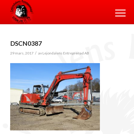
DSCN0387
/
29 mars, 2017
av
Lejondalens Entreprenad AB