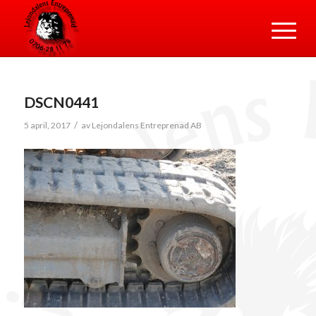
DSCN0441
/
5 april, 2017
av
Lejondalens Entreprenad AB