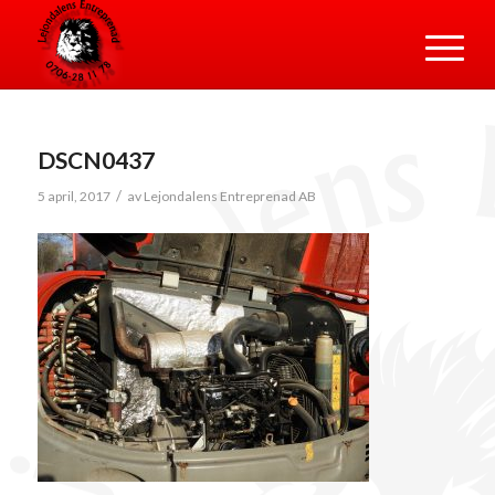
DSCN0437
/
5 april, 2017
av
Lejondalens Entreprenad AB