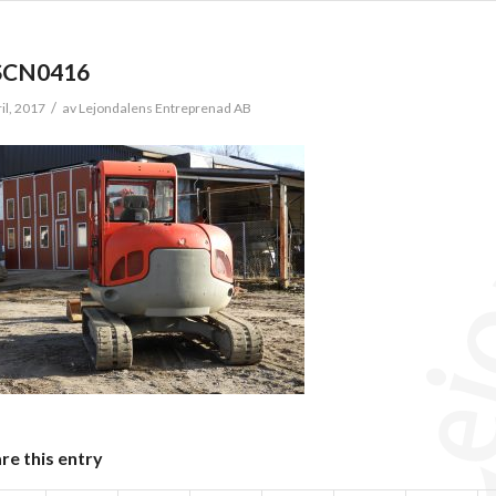
SCN0416
/
ril, 2017
av
Lejondalens Entreprenad AB
re this entry