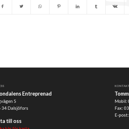
ESS
KONTAK
jondalens Entreprenad
Tommy
vägen 5
Mobil: 
 34 Dalsjöfors
Fax: 03
E-post
ta till oss
cka här för karta