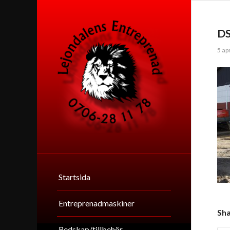
D
5 ap
Startsida
Entreprenadmaskiner
Sha
Redskap/tillbehör