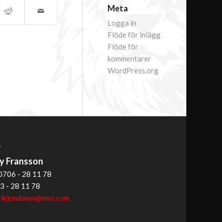
Meta
Logga in
Flöde för inlägg
Flöde för
kommentarer
WordPress.org
T
 Fransson
0706 - 28 11 78
3 - 28 11 78
:
lejondalen@msn.com