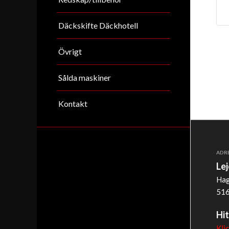
Däckskifte Däckhotell
Övrigt
Sålda maskiner
Kontakt
ADR
Le
Hag
516
Hit
Kli