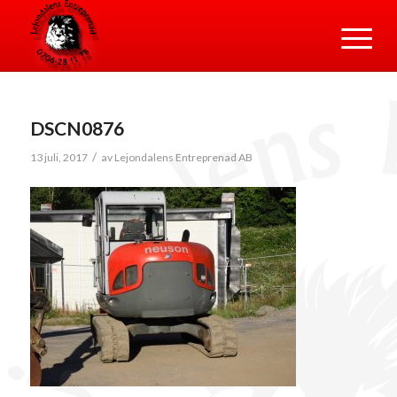
DSCN0876
/
13 juli, 2017
av
Lejondalens Entreprenad AB