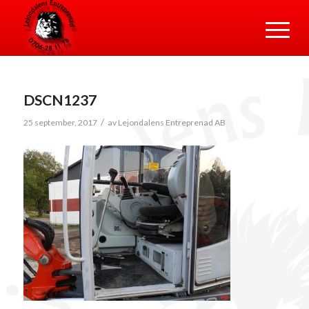
DSCN1237
/
25 september, 2017
av
Lejondalens Entreprenad AB