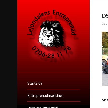
D
25 s
Startsida
Entreprenadmaskiner
Sha
Redskap/tillbehör