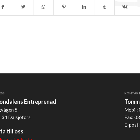
ESS
KONTAK
jondalens Entreprenad
Tommy
vägen 5
Mobil: 
 34 Dalsjöfors
Fax: 03
E-post
ta till oss
cka här för karta