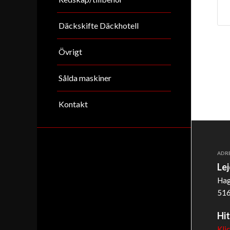
Däckskifte Däckhotell
Övrigt
Sålda maskiner
Kontakt
ADR
Le
Hag
516
Hit
Kli