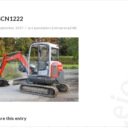
SCN1222
/
eptember, 2017
av
Lejondalens Entreprenad AB
re this entry