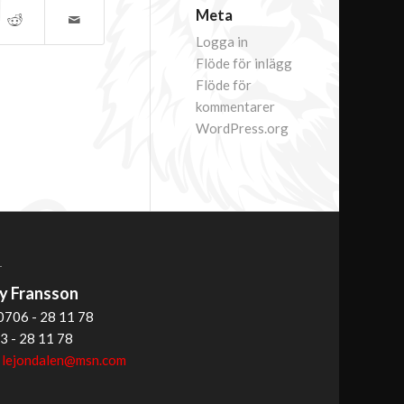
Meta
Logga in
Flöde för inlägg
Flöde för
kommentarer
WordPress.org
T
 Fransson
0706 - 28 11 78
3 - 28 11 78
:
lejondalen@msn.com