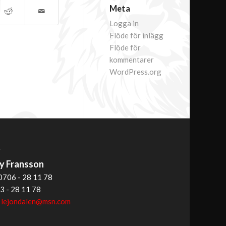
Meta
Logga in
Flöde för inlägg
Flöde för
kommentarer
WordPress.org
T
 Fransson
0706 - 28 11 78
3 - 28 11 78
:
lejondalen@msn.com