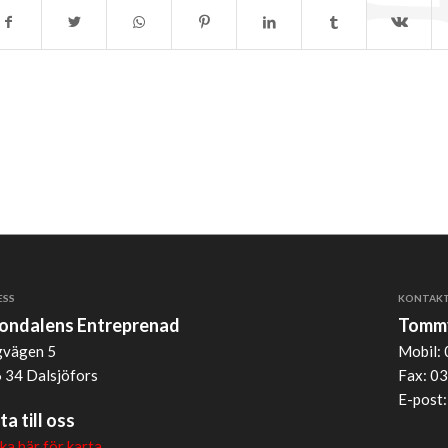
ESS
KONTAK
jondalens Entreprenad
Tommy
vägen 5
Mobil: 
 34 Dalsjöfors
Fax: 03
E-post
ta till oss
cka här för karta