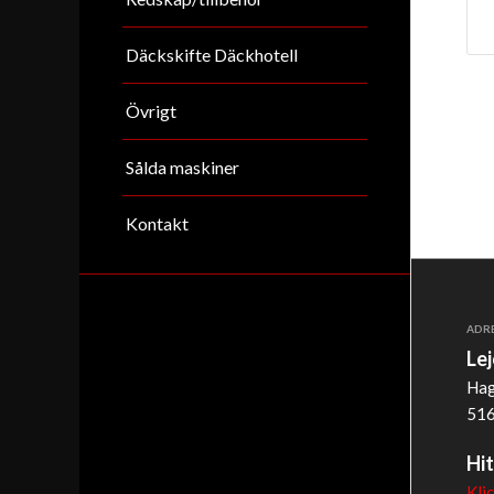
Däckskifte Däckhotell
Övrigt
Sålda maskiner
Kontakt
ADR
Le
Hag
516
Hit
Kli