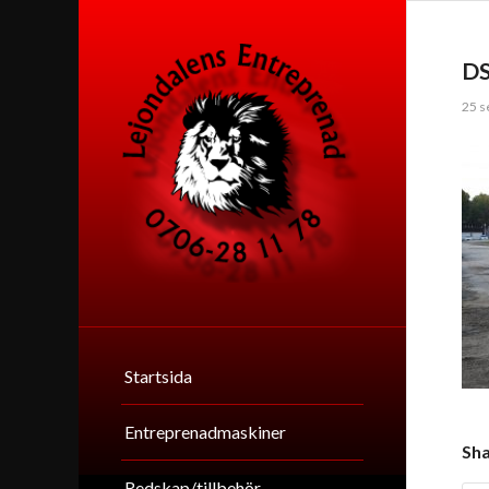
D
25 s
Startsida
Entreprenadmaskiner
Sha
Redskap/tillbehör