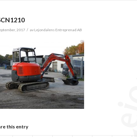
SCN1210
/
eptember, 2017
av
Lejondalens Entreprenad AB
re this entry