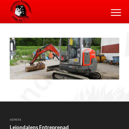
ADRESS
Lejondalens Entreprenad