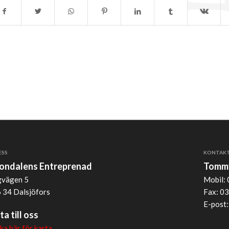
ESS
KONTAK
jondalens Entreprenad
Tommy
vägen 5
Mobil: 
 34 Dalsjöfors
Fax: 03
E-post
ta till oss
cka här för karta