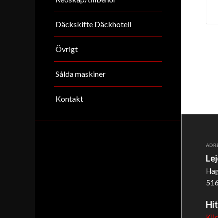
Däckskifte Däckhotell
Övrigt
Sålda maskiner
Kontakt
ADR
Le
Hag
516
Hit
Kli