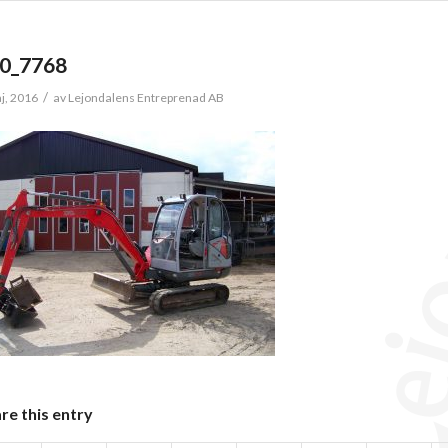
0_7768
/
j, 2016
av
Lejondalens Entreprenad AB
re this entry