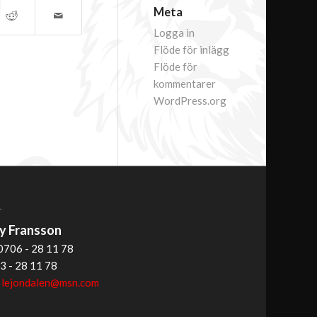
Meta
Logga in
Flöde för inlägg
Flöde för
kommentarer
WordPress.org
T
 Fransson
0706 - 28 11 78
3 - 28 11 78
:
lejondalen@msn.com