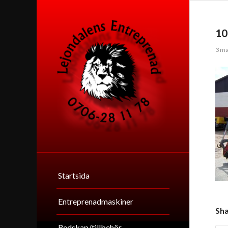
10
3 ma
Startsida
Entreprenadmaskiner
Sha
Redskap/tillbehör