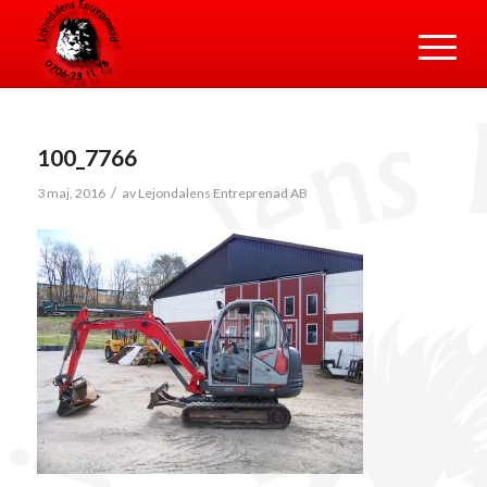
100_7766
/
3 maj, 2016
av
Lejondalens Entreprenad AB