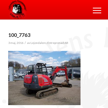
100_7763
/
3 maj, 2016
av
Lejondalens Entreprenad AB