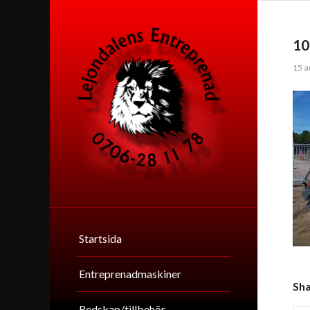
10
15 a
Startsida
Entreprenadmaskiner
Sha
Redskap/tillbehör