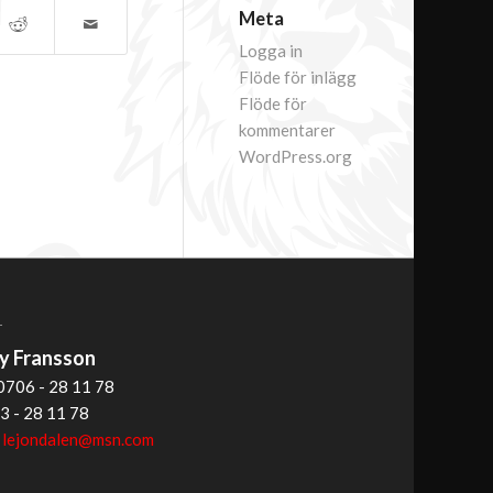
Meta
Logga in
Flöde för inlägg
Flöde för
kommentarer
WordPress.org
T
 Fransson
0706 - 28 11 78
3 - 28 11 78
:
lejondalen@msn.com