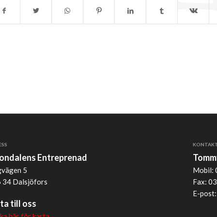
ESS
KONTAK
jondalens Entreprenad
Tommy
vägen 5
Mobil: 
 34 Dalsjöfors
Fax: 03
E-post
ta till oss
cka här för karta