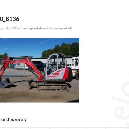
0_8136
/
ugusti, 2016
av
Lejondalens Entreprenad AB
re this entry