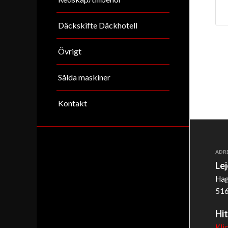
Däckskifte Däckhotell
Övrigt
Sålda maskiner
Kontakt
ADR
Le
Hag
516
Hit
Kli