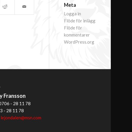
Meta
Logga in
Flöde för inlägg
Flöde för
kommentarer
WordPress.org
T
 Fransson
0706 - 28 11 78
3 - 28 11 78
:
lejondalen@msn.com