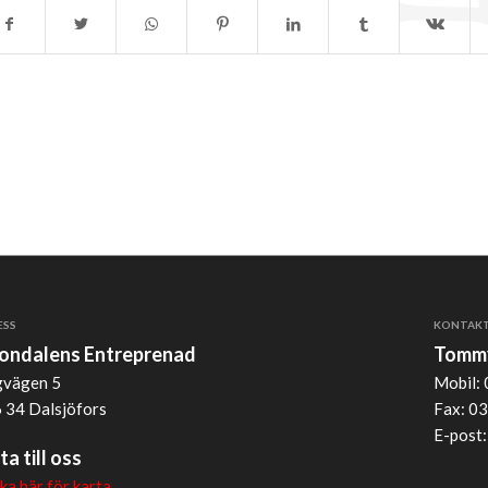
ESS
KONTAK
jondalens Entreprenad
Tommy
vägen 5
Mobil: 
 34 Dalsjöfors
Fax: 03
E-post
ta till oss
cka här för karta