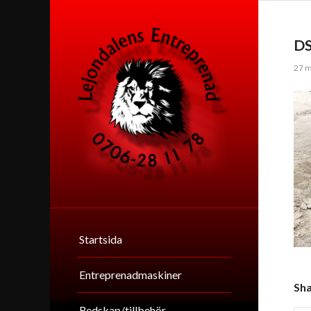
D
27 m
Startsida
Entreprenadmaskiner
Sha
Redskap/tillbehör