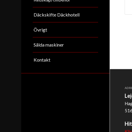
Däckskifte Däckhotell
Övrigt
Sålda maskiner
Kontakt
ADR
Le
Hag
516
Hit
Kli