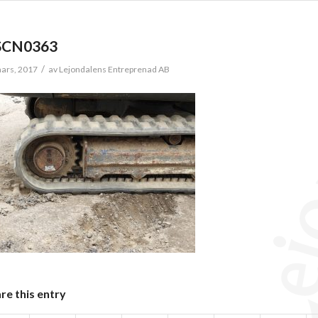
SCN0363
/
ars, 2017
av
Lejondalens Entreprenad AB
re this entry