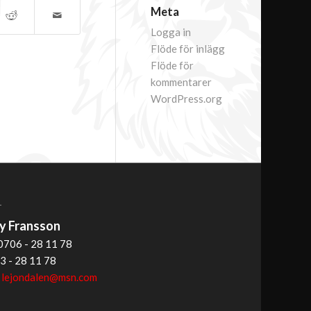
Meta
Logga in
Flöde för inlägg
Flöde för
kommentarer
WordPress.org
T
 Fransson
0706 - 28 11 78
3 - 28 11 78
:
lejondalen@msn.com