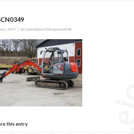
SCN0349
/
ars, 2017
av
Lejondalens Entreprenad AB
re this entry