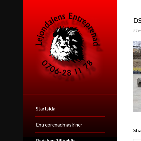
D
27 m
Startsida
Entreprenadmaskiner
Sha
Redskap/tillbehör