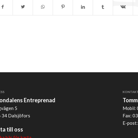
ESS
KONTAK
jondalens Entreprenad
Tommy
vägen 5
Mobil: 
 34 Dalsjöfors
Fax: 03
E-post
ta till oss
cka här för karta