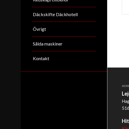
Däckskifte Däckhotell
Övrigt
Sålda maskiner
Kontakt
ADR
Le
Hag
516
Hit
Kli