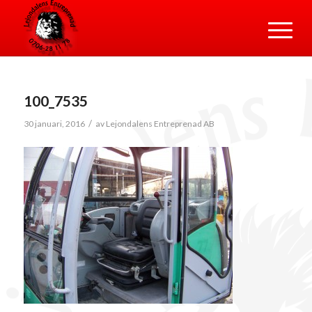
100_7535
/
30 januari, 2016
av
Lejondalens Entreprenad AB