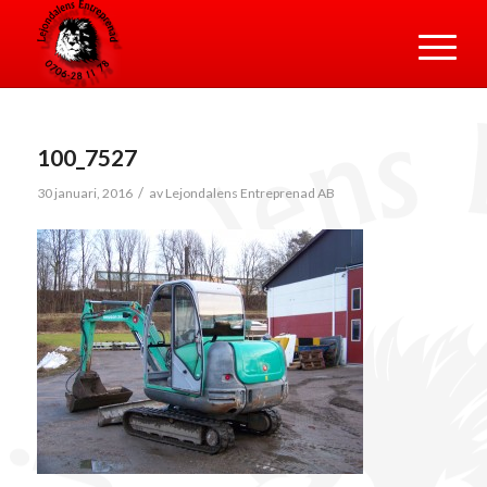
100_7527
/
30 januari, 2016
av
Lejondalens Entreprenad AB