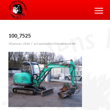
100_7525
/
30 januari, 2016
av
Lejondalens Entreprenad AB